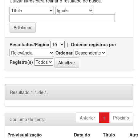
Utilizar filtros para refinar o resultado de busca.
Resultados/Página
|
Ordenar registros por
Ordenar
Registro(s)
Resultado 1-1 de 1.
Anterior
1
Próximo
Conjunto de itens:
Pré-visualização
Data do
Título
Aut