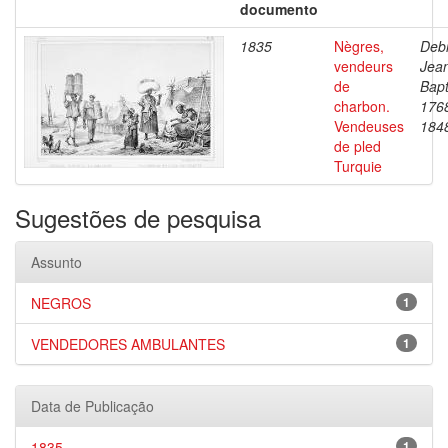
documento
1835
Nègres,
Debr
vendeurs
Jea
de
Bapt
charbon.
176
Vendeuses
184
de pled
Turquie
Sugestões de pesquisa
Assunto
NEGROS
1
VENDEDORES AMBULANTES
1
Data de Publicação
1835
1