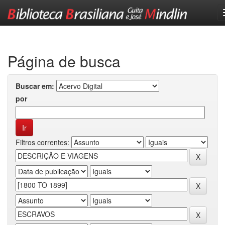
Skip
navigation
Página de busca
Buscar em:
por
Filtros correntes: