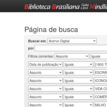
Skip
navigation
Página de busca
Buscar em:
por
Filtros correntes: