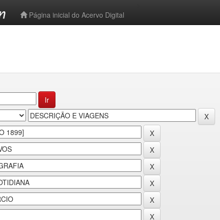
-->
Página inicial do Acervo Digital