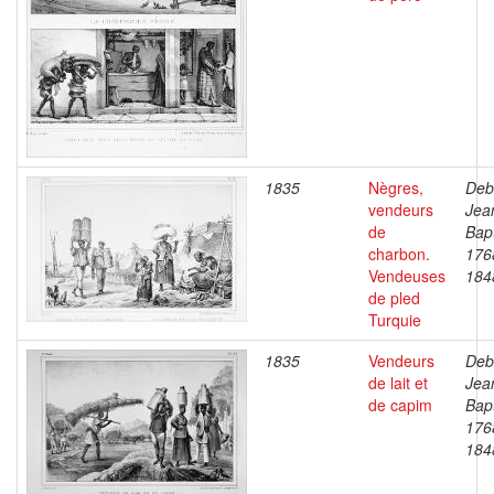
1835
Nègres,
Deb
vendeurs
Jea
de
Bapt
charbon.
176
Vendeuses
184
de pled
Turquie
1835
Vendeurs
Deb
de lait et
Jea
de capim
Bapt
176
184