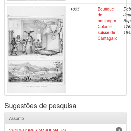
1835
Boutique
Deb
de
Jea
boulanger.
Bapt
Colonie
176
suisse de
184
Cantagallo
Sugestões de pesquisa
Assunto
VENDEDORES AMBULANTES
3