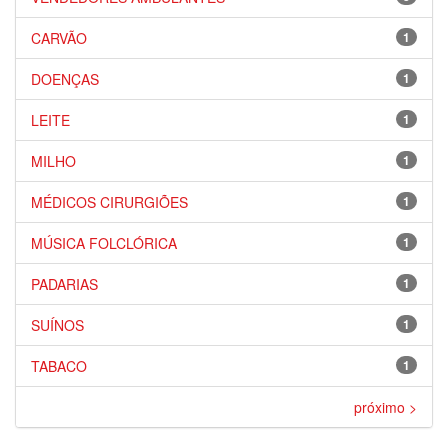
CARVÃO
1
DOENÇAS
1
LEITE
1
MILHO
1
MÉDICOS CIRURGIÕES
1
MÚSICA FOLCLÓRICA
1
PADARIAS
1
SUÍNOS
1
TABACO
1
próximo >