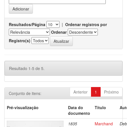
Resultados/Página
|
Ordenar registros por
Ordenar
Registro(s)
Resultado 1-5 de 5.
Anterior
1
Próximo
Conjunto de itens:
Pré-visualização
Data do
Título
Aut
documento
1835
Marchand
Deb