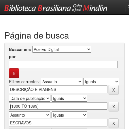
Skip
navigation
Página de busca
Buscar em:
por
Filtros correntes: