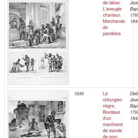
de tabac.
Jea
L'aveugle
Bapt
chanteur.
176
Marchande
184
de
pandelos
1835
Le
Deb
chirurgien
Jea
nègre.
Bapt
Boutique
176
d'un
184
marchand
de viande
de porc