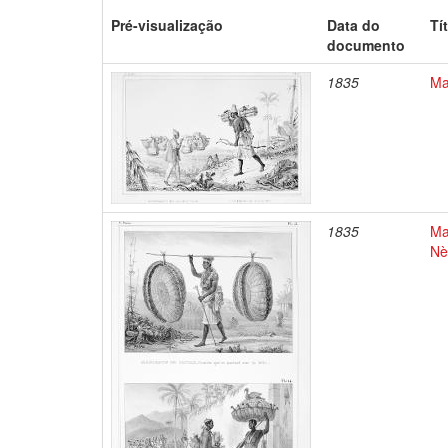
Pré-visualização
Data do
Tí
documento
1835
Ma
1835
Ma
Nè