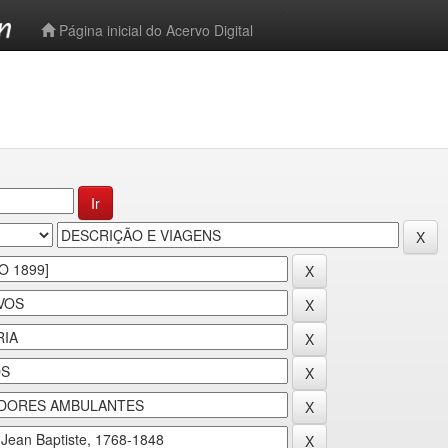
-->
Página inicial do Acervo Digital