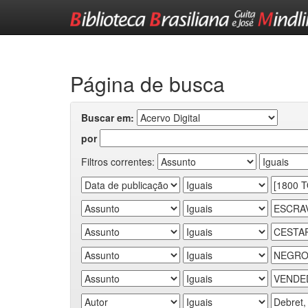
Skip
navigation
Página de busca
Buscar em:
por
Filtros correntes: