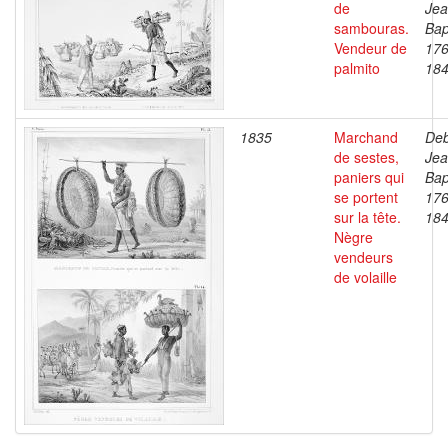
de
Je
sambouras.
Bap
Vendeur de
176
palmito
18
1835
Marchand
Deb
de sestes,
Je
paniers qui
Bap
se portent
176
sur la tête.
18
Nègre
vendeurs
de volaille