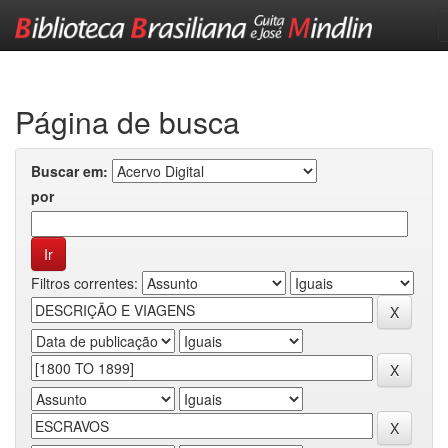
Skip
navigation
Página de busca
Buscar em:
por
Filtros correntes: