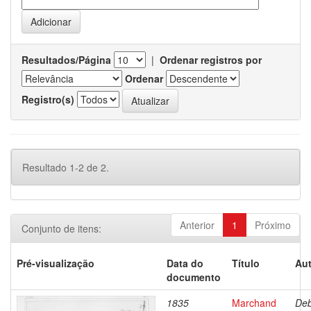
Resultados/Página
|
Ordenar registros por
Ordenar
Registro(s)
Resultado 1-2 de 2.
Anterior
1
Próximo
Conjunto de itens:
Pré-visualização
Data do
Título
Aut
documento
1835
Marchand
Deb