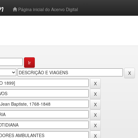
-->
Página inicial do Acervo Digital