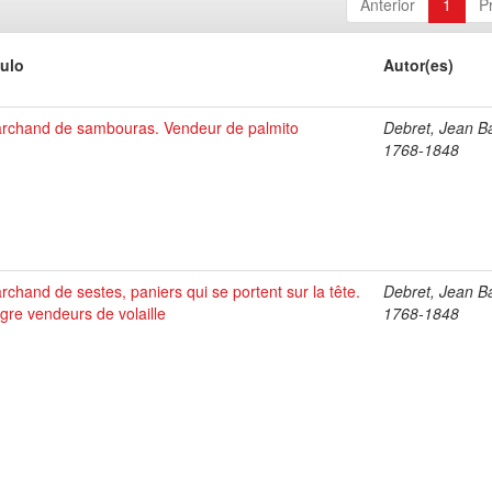
Anterior
1
P
tulo
Autor(es)
rchand de sambouras. Vendeur de palmito
Debret, Jean Ba
1768-1848
rchand de sestes, paniers qui se portent sur la tête.
Debret, Jean Ba
gre vendeurs de volaille
1768-1848