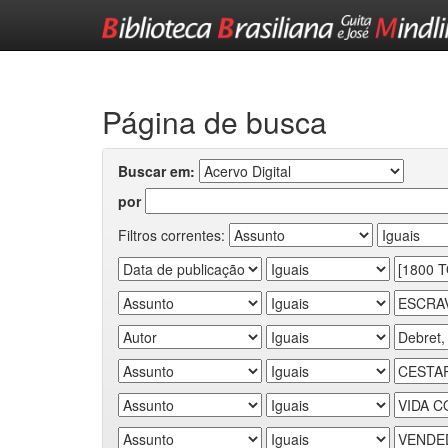
Skip
navigation
Página de busca
Buscar em:
por
Filtros correntes: