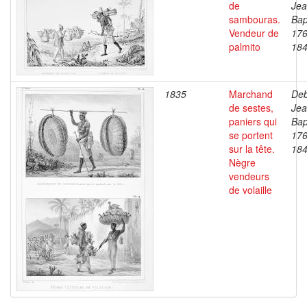
de
Je
sambouras.
Bap
Vendeur de
176
palmito
18
1835
Marchand
Deb
de sestes,
Je
paniers qui
Bap
se portent
176
sur la tête.
18
Nègre
vendeurs
de volaille