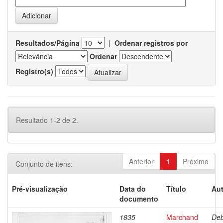
Resultados/Página
|
Ordenar registros por
Ordenar
Registro(s)
Resultado 1-2 de 2.
Anterior
1
Próximo
Conjunto de itens:
Pré-visualização
Data do
Título
Aut
documento
1835
Marchand
Deb