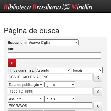
Skip
navigation
Página de busca
Buscar em:
por
Filtros correntes: