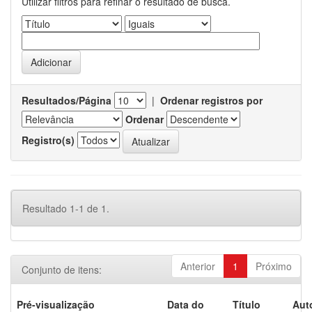
Utilizar filtros para refinar o resultado de busca.
Resultados/Página
|
Ordenar registros por
Ordenar
Registro(s)
Resultado 1-1 de 1.
Anterior
1
Próximo
Conjunto de itens:
Pré-visualização
Data do
Título
Aut