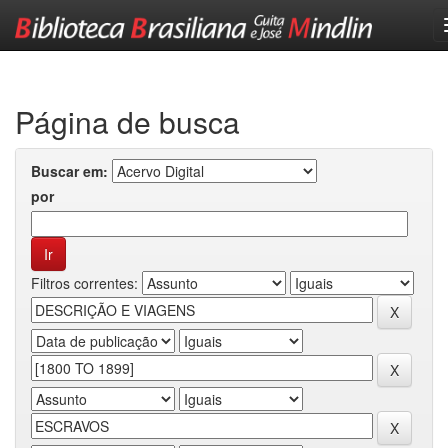
Skip
navigation
Página de busca
Buscar em:
por
Filtros correntes: