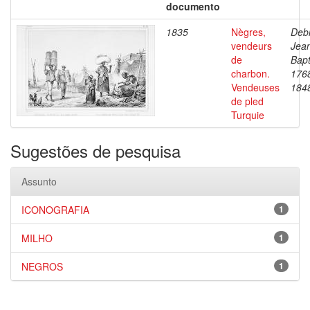
documento
1835
Nègres,
Debr
vendeurs
Jea
de
Bapt
charbon.
176
Vendeuses
184
de pled
Turquie
Sugestões de pesquisa
Assunto
ICONOGRAFIA
1
MILHO
1
NEGROS
1