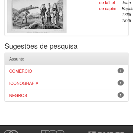
de lait et
Jean
de capim
Baptis
1768-
1848
Sugestões de pesquisa
Assunto
COMÉRCIO
1
ICONOGRAFIA
1
NEGROS
1