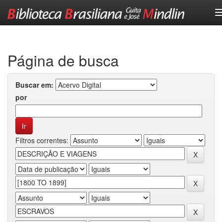
Skip
navigation
Página de busca
Buscar em:
por
Filtros correntes: