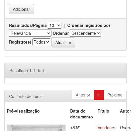
Resultados/Página
|
Ordenar registros por
Ordenar
Registro(s)
Resultado 1-1 de 1.
Anterior
1
Próximo
Conjunto de itens:
Pré-visualização
Data do
Título
Autor
documento
1835
Vendeurs
Debre