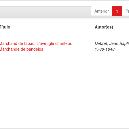
Anterior
1
P
Título
Autor(es)
Marchand de tabac. L'aveugle chanteur.
Debret, Jean Bapti
Marchande de pandelos
1768-1848