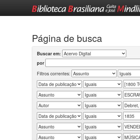
Skip
navigation
Página de busca
Buscar em:
por
Filtros correntes: