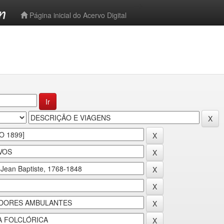
-->
Página inicial do Acervo Digital