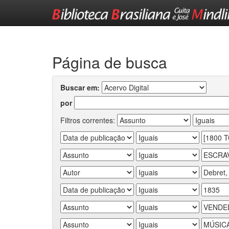
Skip
navigation
Página de busca
Buscar em:
por
Filtros correntes: