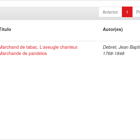
Anterior
1
P
Título
Autor(es)
Marchand de tabac. L'aveugle chanteur.
Debret, Jean Bapti
Marchande de pandelos
1768-1848