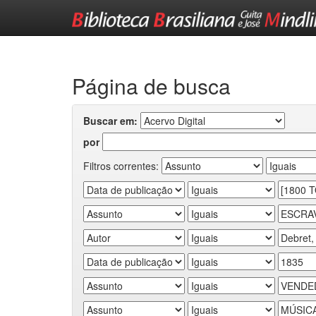
Skip
navigation
Página de busca
Buscar em:
por
Filtros correntes: