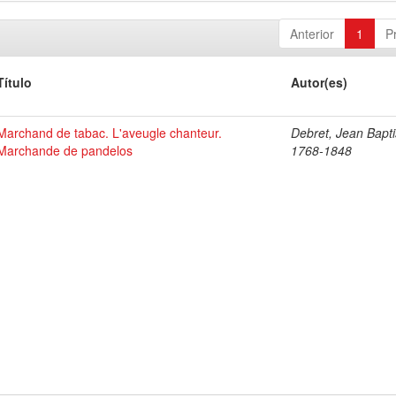
Anterior
1
P
Título
Autor(es)
Marchand de tabac. L'aveugle chanteur.
Debret, Jean Bapti
Marchande de pandelos
1768-1848