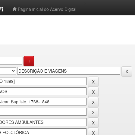
-->
Página inicial do Acervo Digital