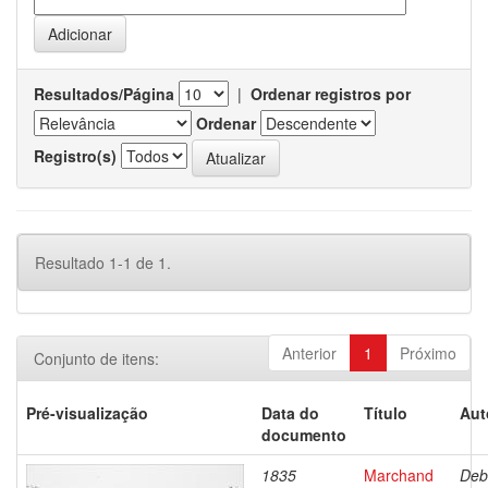
Resultados/Página
|
Ordenar registros por
Ordenar
Registro(s)
Resultado 1-1 de 1.
Anterior
1
Próximo
Conjunto de itens:
Pré-visualização
Data do
Título
Aut
documento
1835
Marchand
Deb