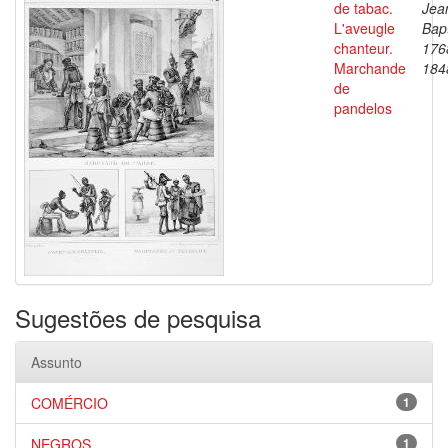
de tabac.
Jea
L'aveugle
Bapt
chanteur.
176
Marchande
184
de
pandelos
Sugestões de pesquisa
Assunto
COMÉRCIO
1
NEGROS
1