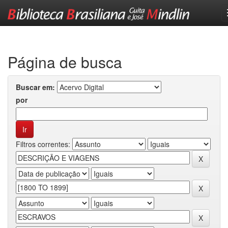
Skip
navigation
Página de busca
Buscar em:
por
Filtros correntes: