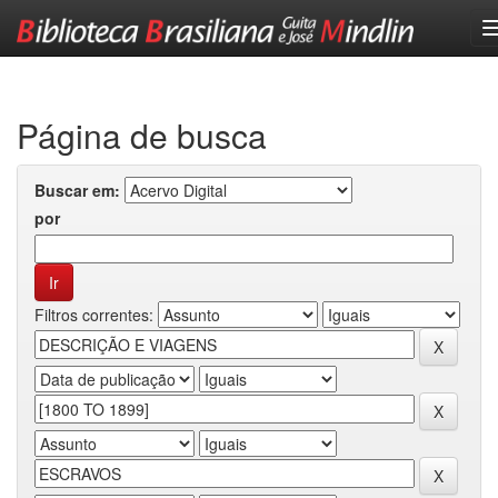
Skip
navigation
Página de busca
Buscar em:
por
Filtros correntes: