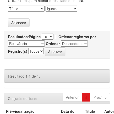
Utilizar filtros para refinar o resultado de busca.
Resultados/Página
|
Ordenar registros por
Ordenar
Registro(s)
Resultado 1-1 de 1.
Anterior
1
Próximo
Conjunto de itens:
Pré-visualização
Data do
Título
Autor