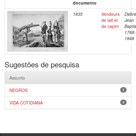
documento
1835
Vendeurs
Debre
de lait et
Jean
de capim
Baptis
1768-
1848
Sugestões de pesquisa
Assunto
NEGROS
1
VIDA COTIDIANA
1