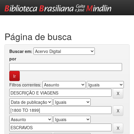
Skip
navigation
Página de busca
Buscar em:
por
Filtros correntes: