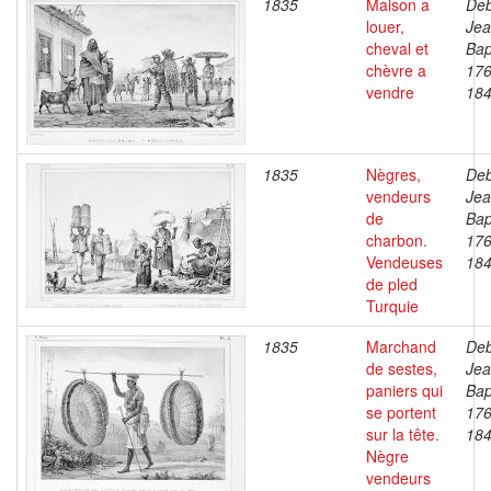
1835
Maison a
Deb
louer,
Je
cheval et
Bap
chèvre a
176
vendre
18
1835
Nègres,
Deb
vendeurs
Je
de
Bap
charbon.
176
Vendeuses
18
de pled
Turquie
1835
Marchand
Deb
de sestes,
Je
paniers qui
Bap
se portent
176
sur la tête.
18
Nègre
vendeurs