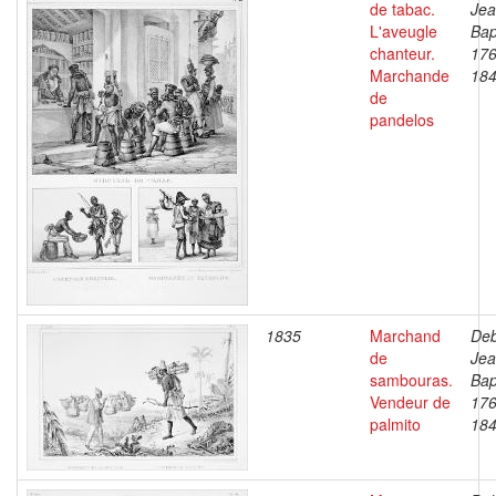
de tabac.
Je
L'aveugle
Bap
chanteur.
176
Marchande
18
de
pandelos
1835
Marchand
Deb
de
Je
sambouras.
Bap
Vendeur de
176
palmito
18