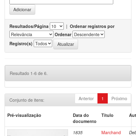
Resultados/Página
|
Ordenar registros por
Ordenar
Registro(s)
Resultado 1-6 de 6.
Anterior
1
Próximo
Conjunto de itens:
Pré-visualização
Data do
Título
Aut
documento
1835
Marchand
Deb