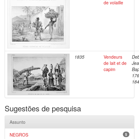
de volaille
1835
Vendeurs
Deb
de lait et de
Je
capim
Bap
176
18
Sugestões de pesquisa
Assunto
NEGROS
5