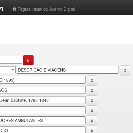
-->
Página inicial do Acervo Digital