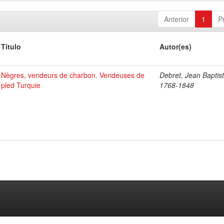
Anterior
1
P
Título
Autor(es)
Nègres, vendeurs de charbon. Vendeuses de
Debret, Jean Baptist
pled Turquie
1768-1848