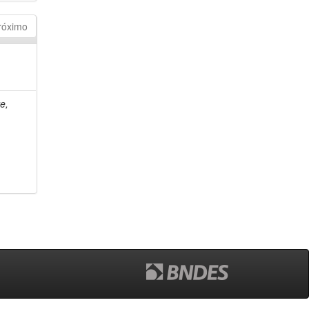
róximo
e,