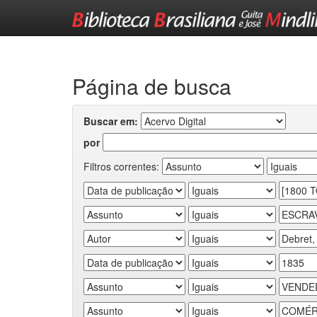
Skip
navigation
Página de busca
Buscar em:
por
Filtros correntes: