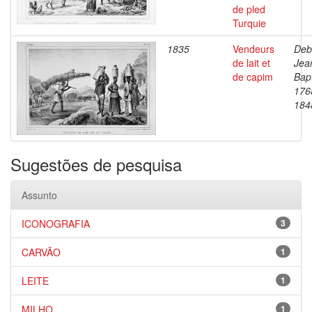
de pled
Turquie
1835
Vendeurs
Deb
de lait et
Jea
de capim
Bapt
176
184
Sugestões de pesquisa
Assunto
ICONOGRAFIA
3
CARVÃO
1
LEITE
1
MILHO
1