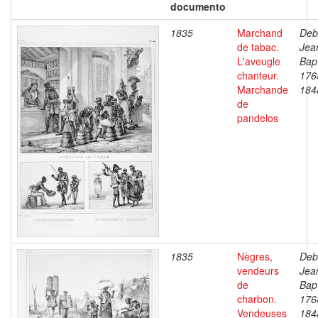
documento
1835
Marchand
Deb
de tabac.
Jea
L'aveugle
Bapt
chanteur.
176
Marchande
184
de
pandelos
1835
Nègres,
Deb
vendeurs
Jea
de
Bapt
charbon.
176
Vendeuses
184