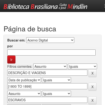
Skip
navigation
Página de busca
Buscar em:
por
Filtros correntes: