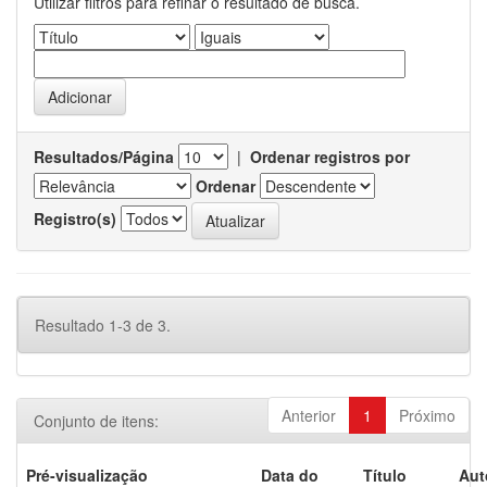
Utilizar filtros para refinar o resultado de busca.
Resultados/Página
|
Ordenar registros por
Ordenar
Registro(s)
Resultado 1-3 de 3.
Anterior
1
Próximo
Conjunto de itens:
Pré-visualização
Data do
Título
Aut