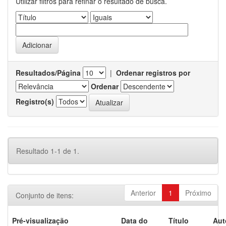
Utilizar filtros para refinar o resultado de busca.
Resultados/Página
|
Ordenar registros por
Ordenar
Registro(s)
Resultado 1-1 de 1.
Anterior
1
Próximo
Conjunto de itens:
Pré-visualização
Data do
Título
Aut