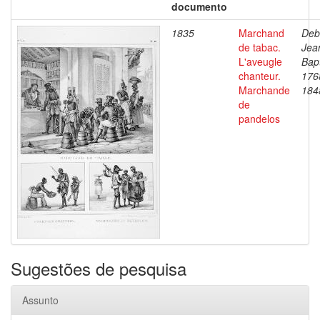
documento
1835
Marchand
Deb
de tabac.
Jea
L'aveugle
Bapt
chanteur.
176
Marchande
184
de
pandelos
Sugestões de pesquisa
Assunto