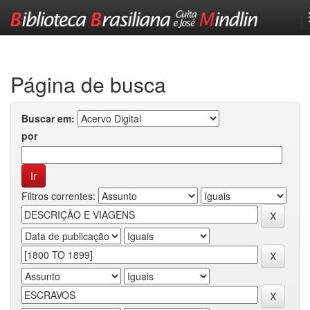
Skip
navigation
Página de busca
Buscar em:
por
Filtros correntes: