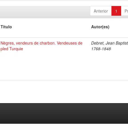
Anterior
1
P
Título
Autor(es)
Nègres, vendeurs de charbon. Vendeuses de
Debret, Jean Baptist
pled Turquie
1768-1848