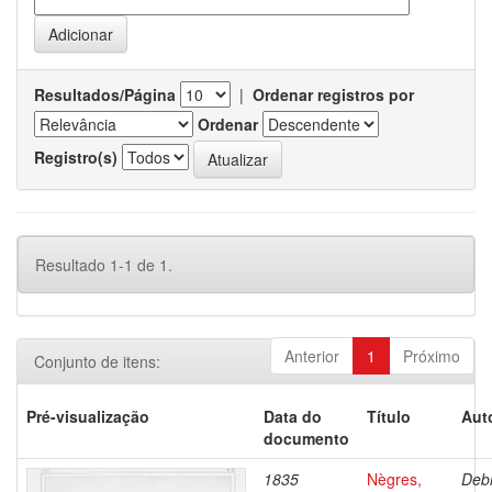
Resultados/Página
|
Ordenar registros por
Ordenar
Registro(s)
Resultado 1-1 de 1.
Anterior
1
Próximo
Conjunto de itens:
Pré-visualização
Data do
Título
Aut
documento
1835
Nègres,
Debr