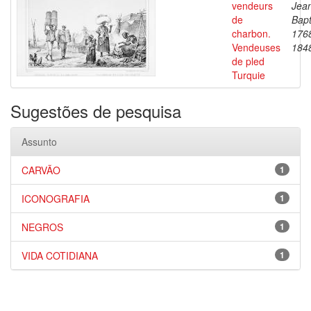
vendeurs
Jea
de
Bapt
charbon.
176
Vendeuses
184
de pled
Turquie
Sugestões de pesquisa
Assunto
CARVÃO
1
ICONOGRAFIA
1
NEGROS
1
VIDA COTIDIANA
1