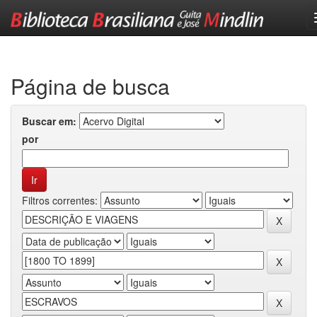
Skip
navigation
Página de busca
Buscar em:
por
Filtros correntes: