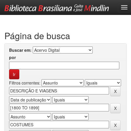
Skip
navigation
Página de busca
Buscar em:
por
Filtros correntes: