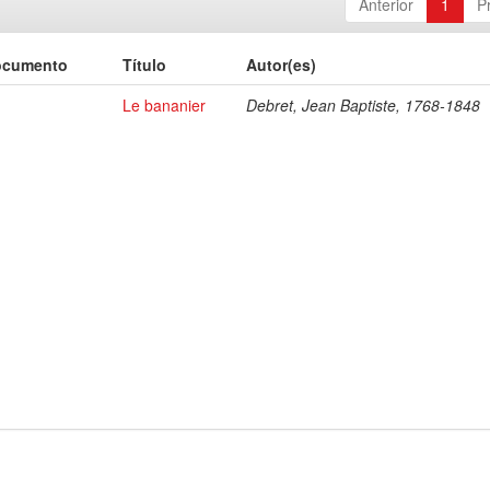
Anterior
1
P
ocumento
Título
Autor(es)
Le bananier
Debret, Jean Baptiste, 1768-1848