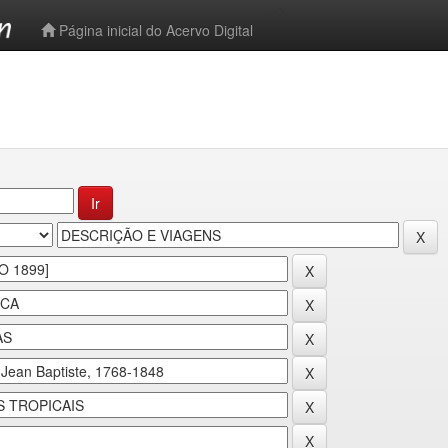
-->
Página inicial do Acervo Digital