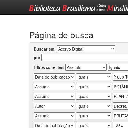
Skip
navigation
Página de busca
Buscar em:
por
Filtros correntes: