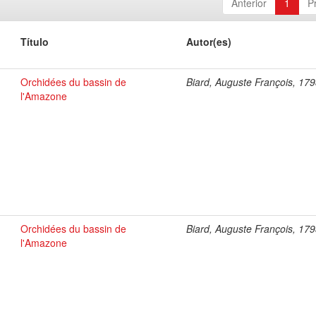
Anterior
1
P
Título
Autor(es)
Orchidées du bassin de
Biard, Auguste François, 17
l'Amazone
Orchidées du bassin de
Biard, Auguste François, 17
l'Amazone