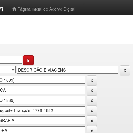
-->
Página inicial do Acervo Digital