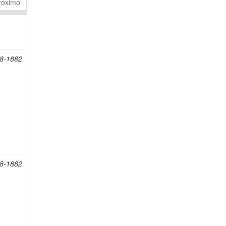
róximo
98-1882
98-1882