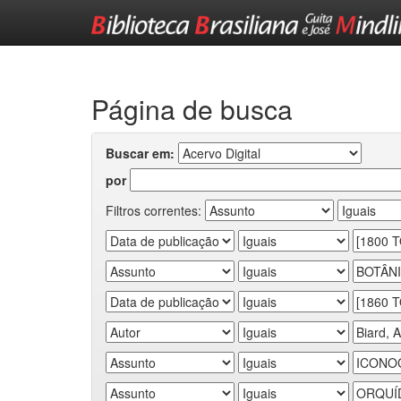
Skip
navigation
Página de busca
Buscar em:
por
Filtros correntes: