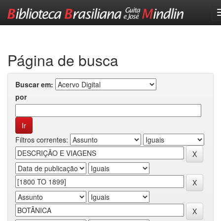
Skip
navigation
Página de busca
Buscar em:
por
Filtros correntes: