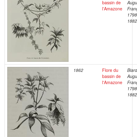
bassin de
Augu
l'Amazone
Fran
1798
1882
1862
Flore du
Biard
bassin de
Augu
l'Amazone
Fran
1798
1882