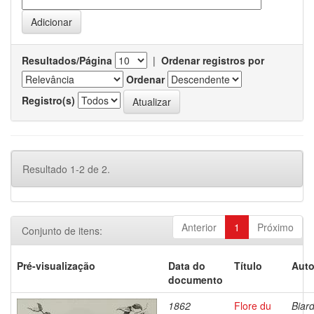
Resultados/Página
|
Ordenar registros por
Ordenar
Registro(s)
Resultado 1-2 de 2.
Anterior
1
Próximo
Conjunto de itens:
Pré-visualização
Data do
Título
Auto
documento
1862
Flore du
Biard