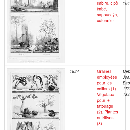
imbire, cipò
184
imbé,
sapoucaÿa,
cotonnier
1834
Graines
Deb
employées
Jea
pour les
Bapt
colliers (1).
176
Végétaux
184
pour le
tatouage
(2). Plantes
nutritives
(3)