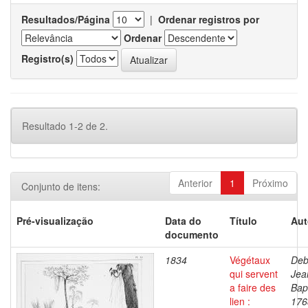
Resultados/Página
|
Ordenar registros por
Ordenar
Registro(s)
Resultado 1-2 de 2.
Anterior
1
Próximo
Conjunto de itens:
Pré-visualização
Data do
Título
Aut
documento
1834
Végétaux
Deb
qui servent
Jea
a faire des
Bapt
lien :
176