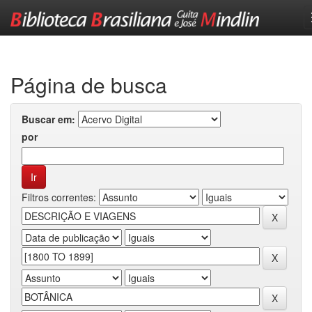
Skip
navigation
Página de busca
Buscar em:
por
Filtros correntes: