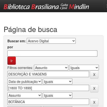
Skip
navigation
Página de busca
Buscar em:
por
Filtros correntes: