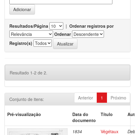
Resultados/Página
|
Ordenar registros por
Ordenar
Registro(s)
Resultado 1-2 de 2.
Anterior
1
Próximo
Conjunto de itens:
Pré-visualização
Data do
Título
Aut
documento
1834
Végétaux
Deb