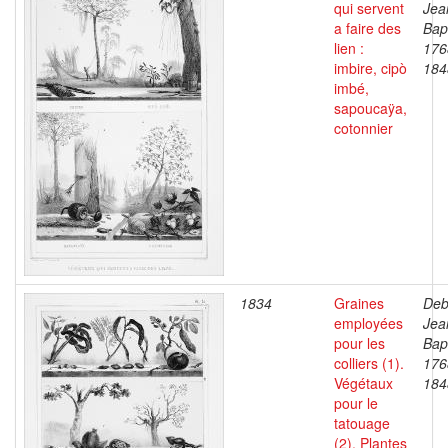
qui servent
Jea
a faire des
Bapt
lien :
176
imbire, cipò
184
imbé,
sapoucaÿa,
cotonnier
1834
Graines
Deb
employées
Jea
pour les
Bapt
colliers (1).
176
Végétaux
184
pour le
tatouage
(2). Plantes