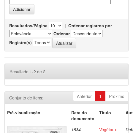
Resultados/Página
|
Ordenar registros por
Ordenar
Registro(s)
Resultado 1-2 de 2.
Anterior
1
Próximo
Conjunto de itens:
Pré-visualização
Data do
Título
Aut
documento
1834
Végétaux
Deb