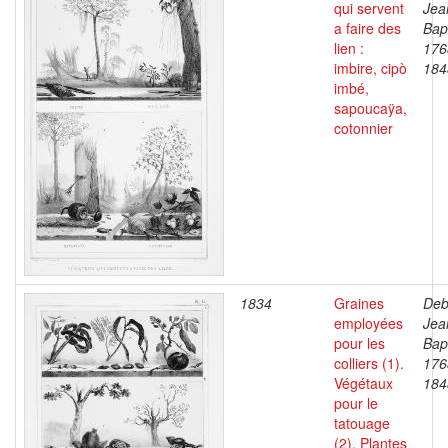
qui servent
Jea
a faire des
Bapt
lien :
176
imbire, cipò
184
imbé,
sapoucaÿa,
cotonnier
1834
Graines
Deb
employées
Jea
pour les
Bapt
colliers (1).
176
Végétaux
184
pour le
tatouage
(2). Plantes