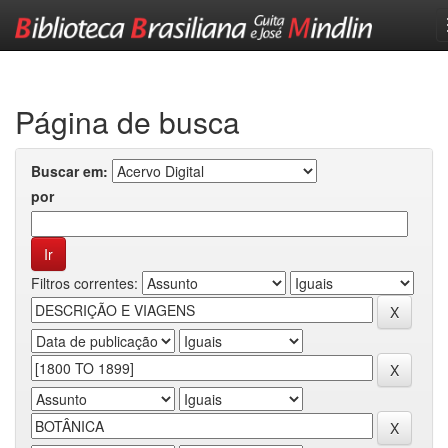
Skip
navigation
Página de busca
Buscar em:
por
Filtros correntes: