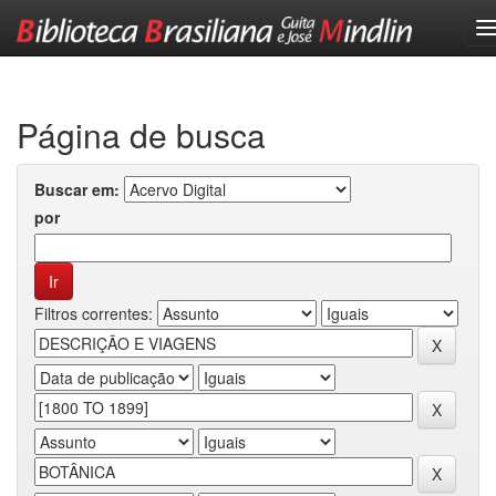
Skip
navigation
Página de busca
Buscar em:
por
Filtros correntes: