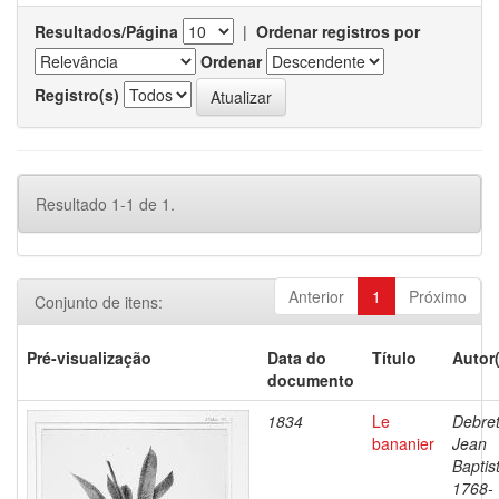
Resultados/Página
|
Ordenar registros por
Ordenar
Registro(s)
Resultado 1-1 de 1.
Anterior
1
Próximo
Conjunto de itens:
Pré-visualização
Data do
Título
Autor
documento
1834
Le
Debret
bananier
Jean
Baptis
1768-