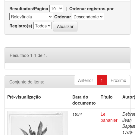
Resultados/Página
|
Ordenar registros por
Ordenar
Registro(s)
Resultado 1-1 de 1.
Anterior
1
Próximo
Conjunto de itens:
Pré-visualização
Data do
Título
Autor
documento
1834
Le
Debret
bananier
Jean
Baptis
1768-