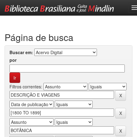
Skip
navigation
Página de busca
Buscar em:
por
Filtros correntes: