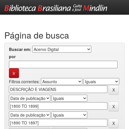
Skip
navigation
Página de busca
Buscar em:
por
Filtros correntes: