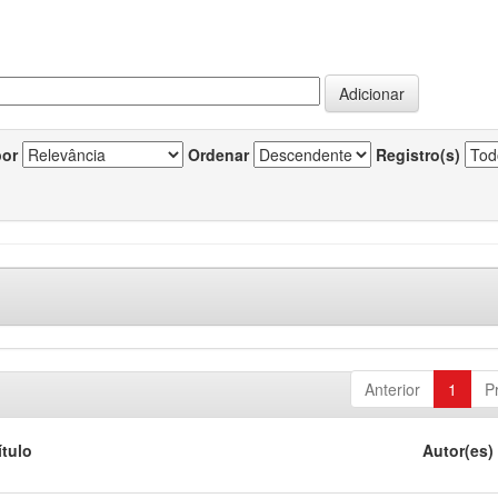
por
Ordenar
Registro(s)
Anterior
1
P
ítulo
Autor(es)