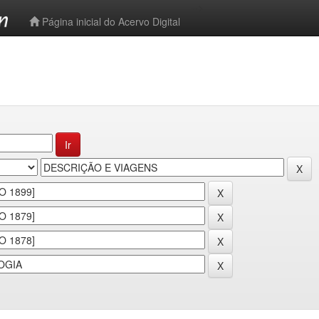
-->
Página inicial do Acervo Digital