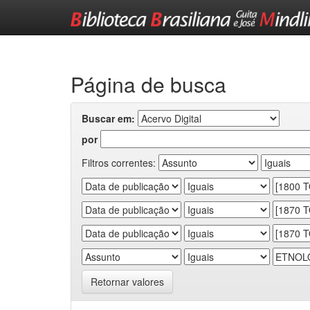
Skip
navigation
Página de busca
Buscar em:
por
Filtros correntes:
Retornar valores