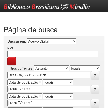
Skip
navigation
Página de busca
Buscar em:
por
Filtros correntes: