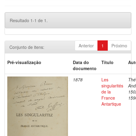
Resultado 1-1 de 1.
Anterior
1
Próximo
Conjunto de itens:
Pré-visualização
Data do
Título
Aut
documento
1878
Les
Thé
singularités
And
de la
150
France
159
Antartique