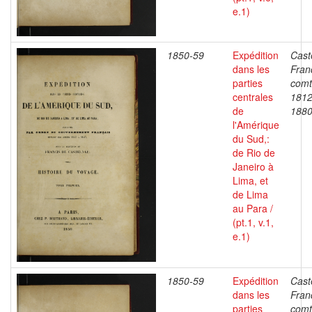
e.1)
1850-59
Expédition
Cast
dans les
Fran
parties
comt
centrales
1812
de
188
l'Amérique
du Sud,:
de Rio de
Janeiro à
Lima, et
de Lima
au Para /
(pt.1, v.1,
e.1)
1850-59
Expédition
Cast
dans les
Fran
parties
comt