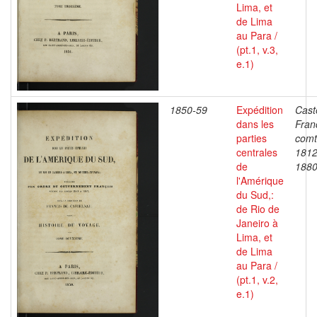
Lima, et
de Lima
au Para /
(pt.1, v.3,
e.1)
1850-59
Expédition
Cast
dans les
Fran
parties
comt
centrales
1812
de
188
l'Amérique
du Sud,:
de Rio de
Janeiro à
Lima, et
de Lima
au Para /
(pt.1, v.2,
e.1)