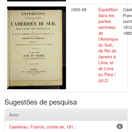
1850-59
Expédition
Cast
dans les
Fran
parties
comt
centrales
1812
de
188
l'Amérique
du Sud,:
de Rio de
Janeiro à
Lima, et
de Lima
au Para /
(pt.2)
Sugestões de pesquisa
Autor
Castelnau, Francis, comte de, 181...
6