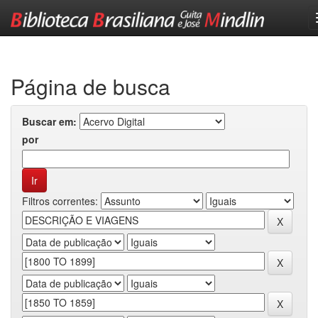
Skip
navigation
Página de busca
Buscar em:
por
Filtros correntes: