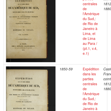
centrales
1812
de
188
l'Amérique
du Sud,:
de Rio de
Janeiro à
Lima, et
de Lima
au Para /
(pt.1, v.4,
e.1)
1850-59
Expédition
Cast
dans les
Fran
parties
comt
centrales
1812
de
188
l'Amérique
du Sud,:
de Rio de
Janeiro à