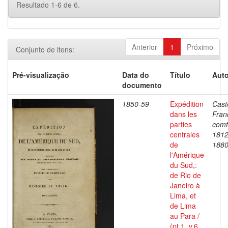
Resultado 1-6 de 6.
Anterior
1
Próximo
Conjunto de itens:
Pré-visualização
Data do
Título
Auto
documento
1850-59
Expédition
Cast
dans les
Fran
parties
comt
centrales
1812
de
188
l'Amérique
du Sud,:
de Rio de
Janeiro à
Lima, et
de Lima
au Para /
(pt.1, v.6,