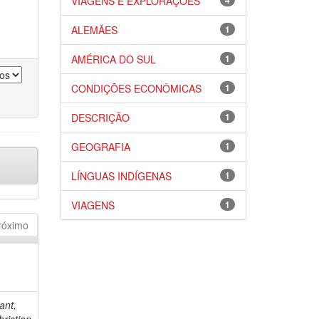
VIAGENS E EXPLORAÇÕES
4
ALEMÃES
1
AMÉRICA DO SUL
1
CONDIÇÕES ECONÔMICAS
1
DESCRIÇÃO
1
GEOGRAFIA
1
LÍNGUAS INDÍGENAS
1
VIAGENS
1
róximo
ant,