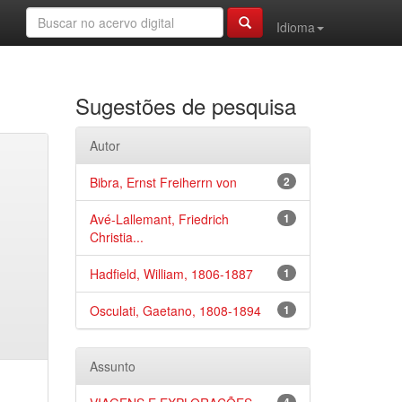
Idioma
Sugestões de pesquisa
Autor
Bibra, Ernst Freiherrn von
2
Avé-Lallemant, Friedrich
1
Christia...
Hadfield, William, 1806-1887
1
Osculati, Gaetano, 1808-1894
1
Assunto