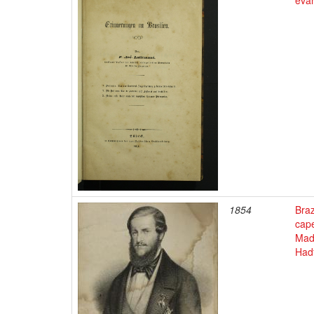
eva
1854
Braz
cape
Mad
Hadf