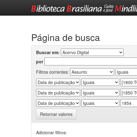
Skip
navigation
Página de busca
Buscar em:
por
Filtros correntes:
Retornar valores
Adicionar filtros: