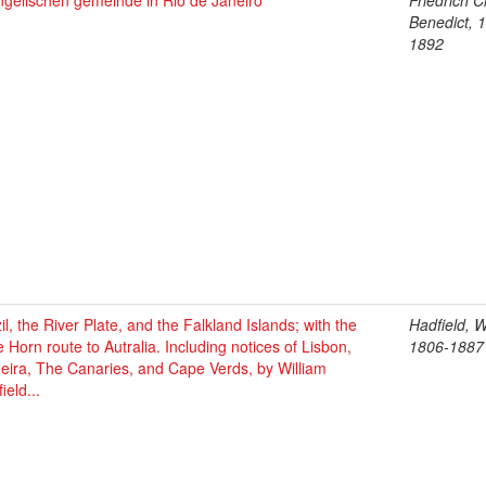
ngelischen gemeinde in Rio de Janeiro
Friedrich C
Benedict, 
1892
il, the River Plate, and the Falkland Islands; with the
Hadfield, W
 Horn route to Autralia. Including notices of Lisbon,
1806-1887
eira, The Canaries, and Cape Verds, by William
ield...