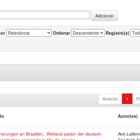
por
Ordenar
Registro(s)
Anterior
1
P
lo
Autor(es)
nerungen an Brasilien., Weiland pastor der deutsch-
Avé-Lallem