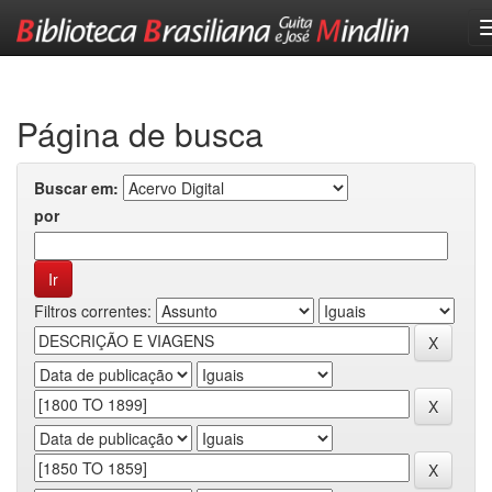
Skip
navigation
Página de busca
Buscar em:
por
Filtros correntes: