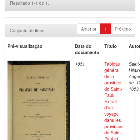
Resultado 1-1 de 1.
Anterior
1
Próximo
Conjunto de itens:
Pré-visualização
Data do
Título
Autor
documento
1851
Tableau
Saint
général
Hilair
de la
Augu
province
de, 1
de Saint-
1853
Paul,
Extrait
d'un
voyage
dans les
provinces
de Saint-
Paul et