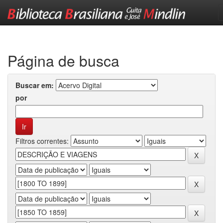
Skip
navigation
Página de busca
Buscar em:
por
Filtros correntes: