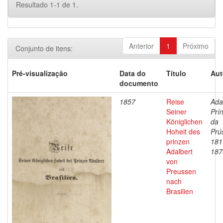
Resultado 1-1 de 1.
Anterior
1
Próximo
Conjunto de itens:
Pré-visualização
Data do
Título
Aut
documento
1857
Reise
Ada
Seiner
Prí
Königlichen
da
Hoheit des
Prú
prinzen
181
Adalbert
187
von
Preussen
nach
Brasilien