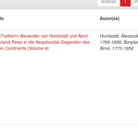
Anterior
1
P
lo
Autor(es)
 Freiherrn Alexander von Humboldt und Aimé
Humboldt, Alexande
pland Reise in die Aequinoctial-Gegenden des
1769-1859; Bonpla
en Continents (Volume 4)
Aimé, 1773-1858