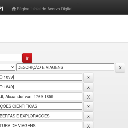
-->
Página inicial do Acervo Digital