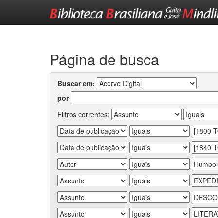
Skip
navigation
Página de busca
Buscar em:
por
Filtros correntes: