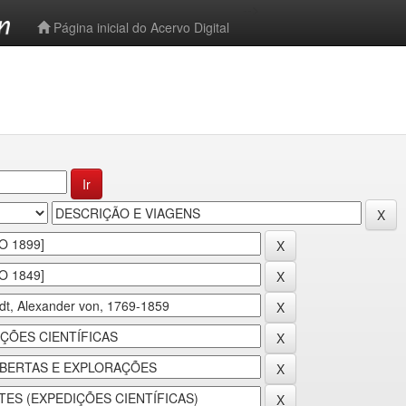
-->
Página inicial do Acervo Digital