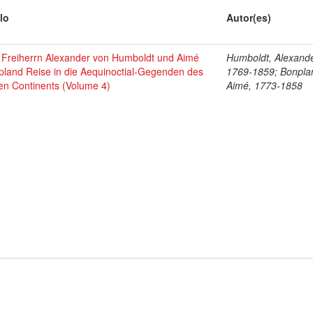
lo
Autor(es)
 Freiherrn Alexander von Humboldt und Aimé
Humboldt, Alexande
pland Reise in die Aequinoctial-Gegenden des
1769-1859; Bonpla
en Continents (Volume 4)
Aimé, 1773-1858