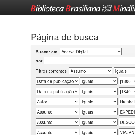
Skip
navigation
Página de busca
Buscar em:
por
Filtros correntes: