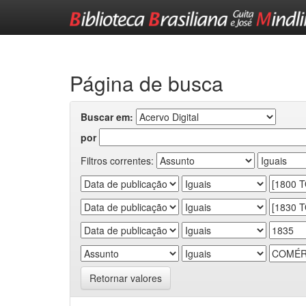
Skip
navigation
Página de busca
Buscar em:
por
Filtros correntes:
Retornar valores