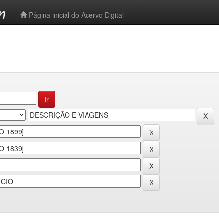
-->
Página inicial do Acervo Digital