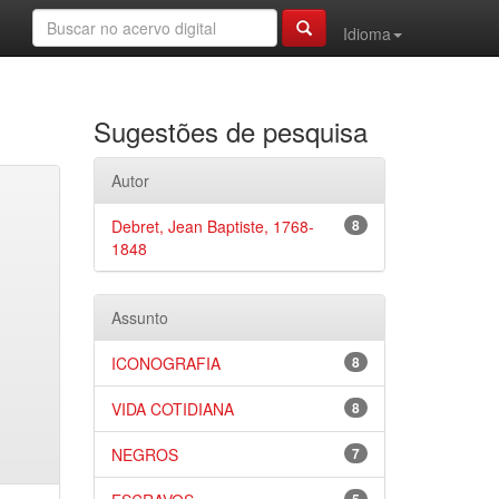
Idioma
Sugestões de pesquisa
Autor
Debret, Jean Baptiste, 1768-
8
1848
Assunto
ICONOGRAFIA
8
VIDA COTIDIANA
8
NEGROS
7