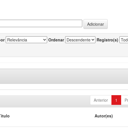
por
Ordenar
Registro(s)
Anterior
1
P
Título
Autor(es)