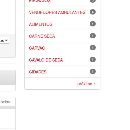
ESCRAVOS
5
VENDEDORES AMBULANTES
4
ALIMENTOS
1
CARNE SECA
1
CARVÃO
1
CAVALO DE SEDA
1
CIDADES
1
próximo >
róximo