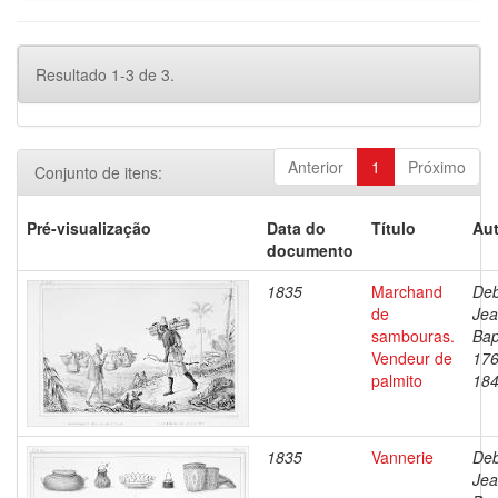
Resultado 1-3 de 3.
Anterior
1
Próximo
Conjunto de itens:
Pré-visualização
Data do
Título
Aut
documento
1835
Marchand
Deb
de
Je
sambouras.
Bap
Vendeur de
176
palmito
18
1835
Vannerie
Deb
Je