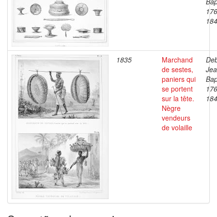
Bap
176
18
1835
Marchand
Deb
de sestes,
Je
paniers qui
Bap
se portent
176
sur la tête.
18
Nègre
vendeurs
de volaille