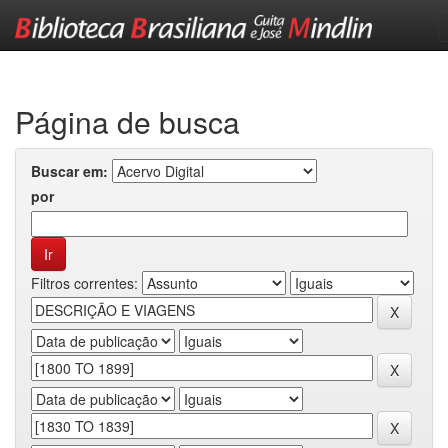
Skip
navigation
Página de busca
Buscar em:
por
Filtros correntes: