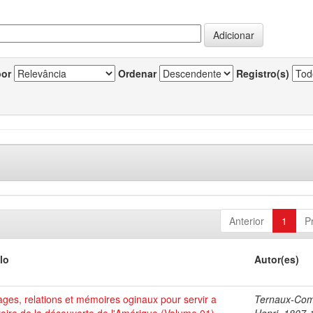
por
Ordenar
Registro(s)
Anterior
1
P
lo
Autor(es)
ges, relations et mémoires oginaux pour servir a
Ternaux-Co