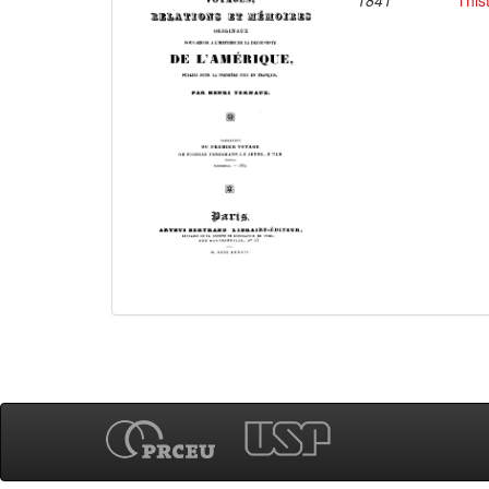
1841
l'hi