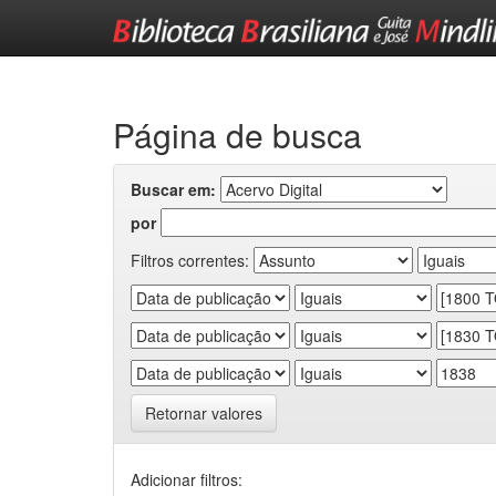
Skip
navigation
Página de busca
Buscar em:
por
Filtros correntes:
Retornar valores
Adicionar filtros: