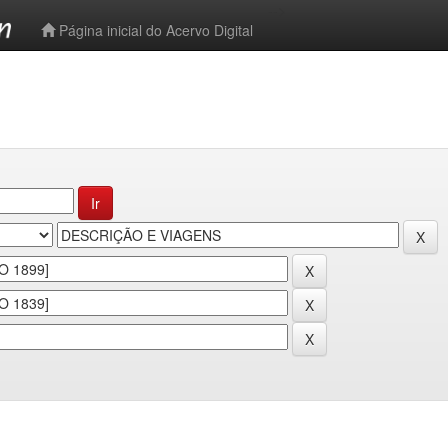
-->
Página inicial do Acervo Digital