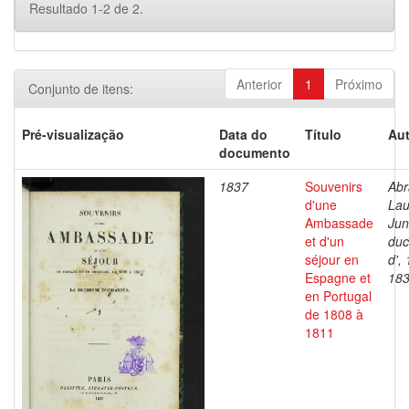
Resultado 1-2 de 2.
Anterior
1
Próximo
Conjunto de itens:
Pré-visualização
Data do
Título
Aut
documento
1837
Souvenirs
Abr
d'une
Lau
Ambassade
Jun
et d'un
duc
séjour en
d',
Espagne et
18
en Portugal
de 1808 à
1811