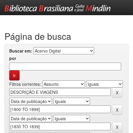
Skip
navigation
Página de busca
Buscar em:
por
Filtros correntes: