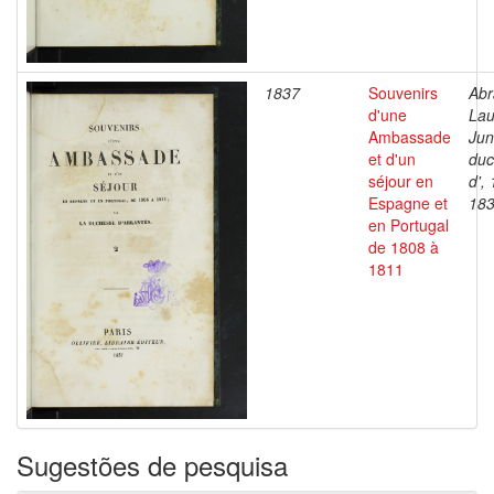
1837
Souvenirs
Abr
d'une
Lau
Ambassade
Jun
et d'un
duc
séjour en
d',
Espagne et
18
en Portugal
de 1808 à
1811
Sugestões de pesquisa