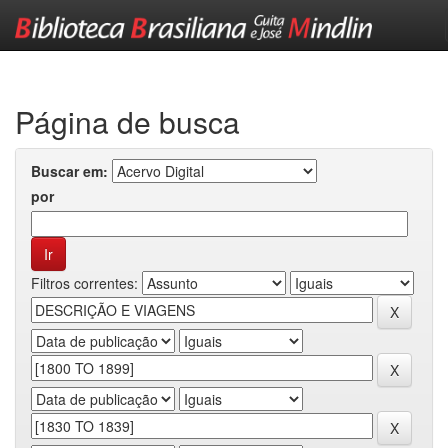
Skip
navigation
Página de busca
Buscar em:
por
Filtros correntes: