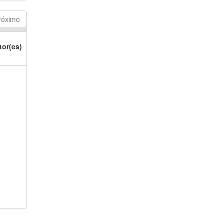
róximo
tor(es)