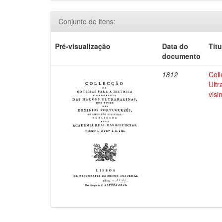
Conjunto de itens:
Pré-visualização
Data do
Títu
documento
1812
Coll
Ultr
visi