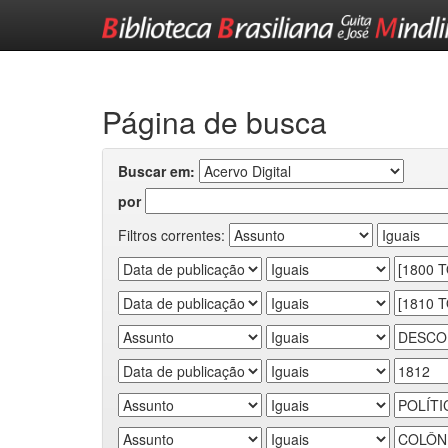
Skip
navigation
Página de busca
Buscar em:
por
Filtros correntes: