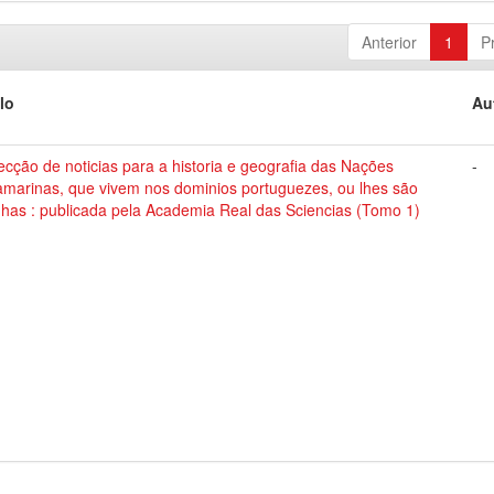
Anterior
1
P
lo
Au
ecção de noticias para a historia e geografia das Nações
-
amarinas, que vivem nos dominios portuguezes, ou lhes são
nhas : publicada pela Academia Real das Sciencias (Tomo 1)