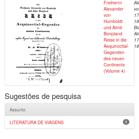
Freiherrn
Al
Alexander
vo
von
17
Humboldt
18
und Aimé
Bo
Bonpland
Ai
Reise in die
17
Aequinoctial-
18
Gegenden
des neuen
Continents
(Volume 4)
Sugestões de pesquisa
Assunto
LITERATURA DE VIAGENS
1