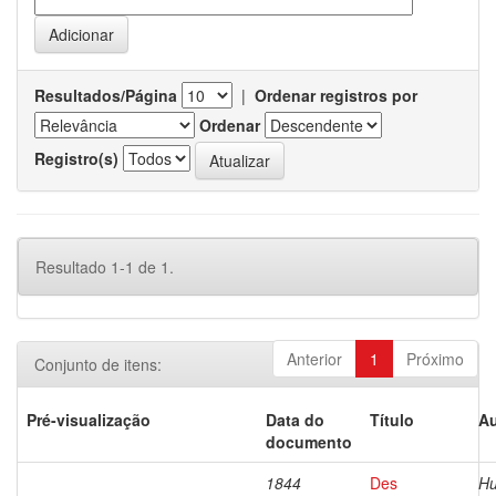
Resultados/Página
|
Ordenar registros por
Ordenar
Registro(s)
Resultado 1-1 de 1.
Anterior
1
Próximo
Conjunto de itens:
Pré-visualização
Data do
Título
Au
documento
1844
Des
Hu