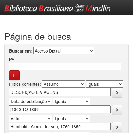
Skip
navigation
Página de busca
Buscar em:
por
Filtros correntes: