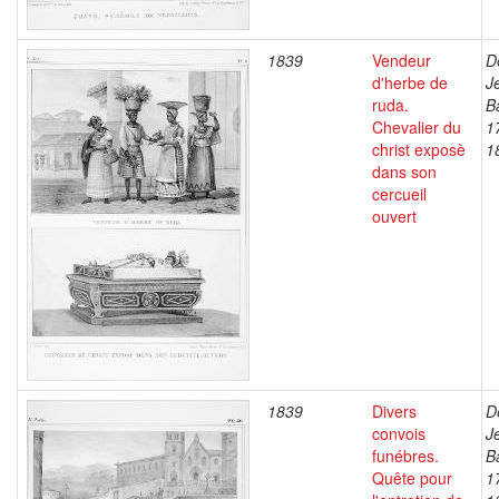
1839
Vendeur
D
d'herbe de
J
ruda.
B
Chevalier du
1
christ exposè
1
dans son
cercueil
ouvert
1839
Divers
D
convois
J
funébres.
B
Quête pour
1