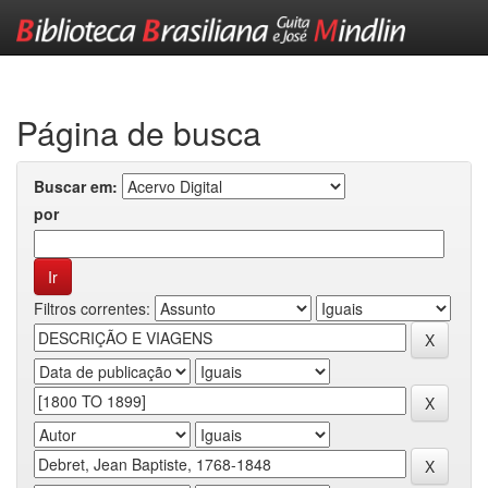
Skip
navigation
Página de busca
Buscar em:
por
Filtros correntes: