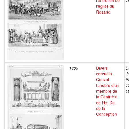
l'entretien de
1
l'eglise du
Rosario
1839
Divers
D
cercueils.
J
Convoi
B
funébre d'un
1
membre de
1
la Confrérie
de Ne. De.
de la
Conception