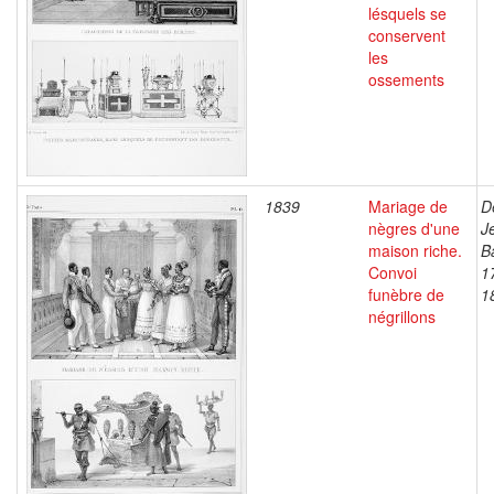
lésquels se
conservent
les
ossements
1839
Mariage de
D
nègres d'une
J
maison riche.
B
Convoi
1
funèbre de
1
négrillons