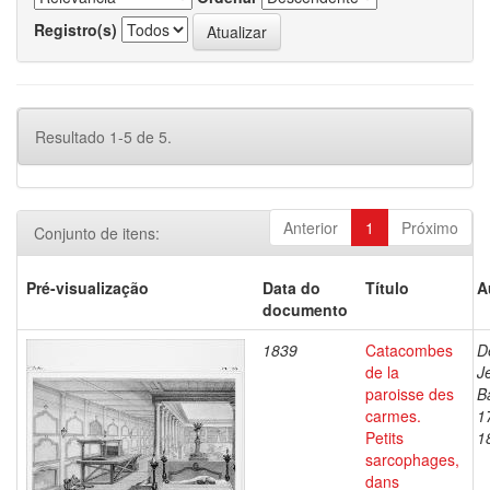
Registro(s)
Resultado 1-5 de 5.
Anterior
1
Próximo
Conjunto de itens:
Pré-visualização
Data do
Título
A
documento
1839
Catacombes
D
de la
J
paroisse des
B
carmes.
1
Petits
1
sarcophages,
dans