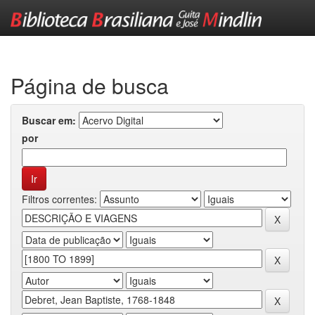
Skip
navigation
Página de busca
Buscar em:
por
Filtros correntes: