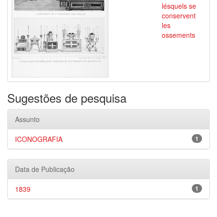
lésquels se
conservent
les
ossements
Sugestões de pesquisa
Assunto
ICONOGRAFIA
1
Data de Publicação
1839
1