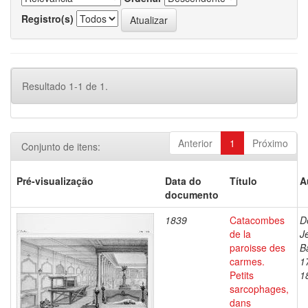
Registro(s)
Resultado 1-1 de 1.
Anterior
1
Próximo
Conjunto de itens:
Pré-visualização
Data do
Título
A
documento
1839
Catacombes
D
de la
J
paroisse des
B
carmes.
1
Petits
1
sarcophages,
dans