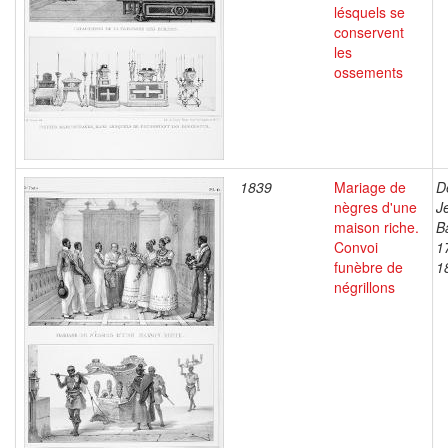
lésquels se
conservent
les
ossements
1839
Mariage de
D
nègres d'une
J
maison riche.
B
Convoi
1
funèbre de
1
négrillons