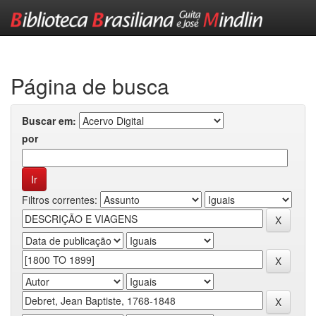
Skip
navigation
Página de busca
Buscar em:
por
Filtros correntes: