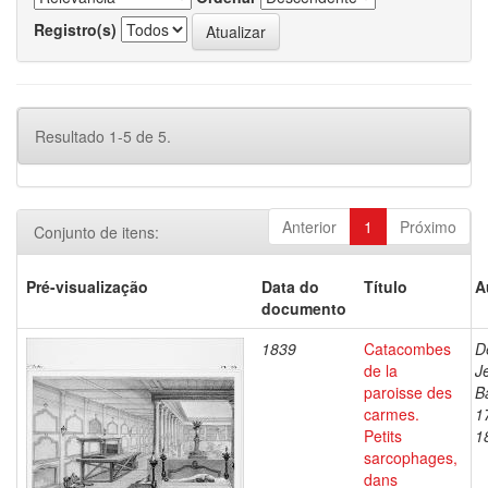
Registro(s)
Resultado 1-5 de 5.
Anterior
1
Próximo
Conjunto de itens:
Pré-visualização
Data do
Título
A
documento
1839
Catacombes
D
de la
J
paroisse des
B
carmes.
1
Petits
1
sarcophages,
dans