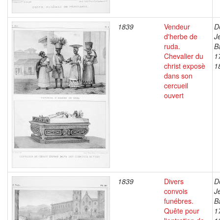
1839
Vendeur
D
d'herbe de
J
ruda.
B
Chevalier du
1
christ exposè
1
dans son
cercueil
ouvert
1839
Divers
D
convois
J
funébres.
B
Quête pour
1