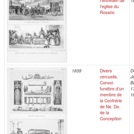
l'entretien de
1
l'eglise du
Rosario
1839
Divers
D
cercueils.
J
Convoi
B
funébre d'un
1
membre de
1
la Confrérie
de Ne. De.
de la
Conception