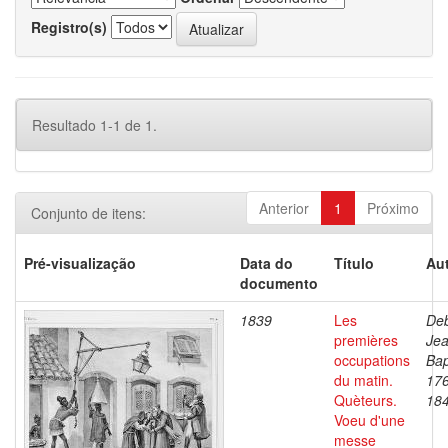
Registro(s)
Resultado 1-1 de 1.
Anterior
1
Próximo
Conjunto de itens:
Pré-visualização
Data do
Título
Aut
documento
1839
Les
Deb
premières
Je
occupations
Bap
du matin.
17
Quèteurs.
18
Voeu d'une
messe