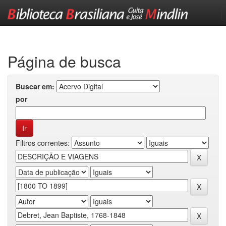
Skip
navigation
Página de busca
Buscar em:
por
Filtros correntes: