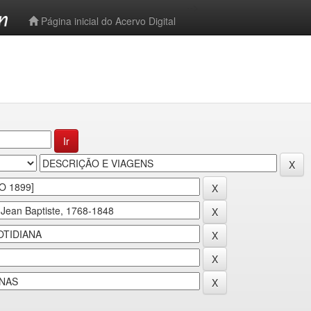
-->
Página inicial do Acervo Digital