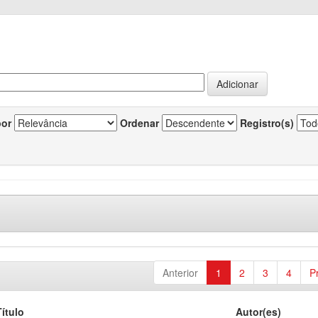
por
Ordenar
Registro(s)
Anterior
1
2
3
4
P
Título
Autor(es)