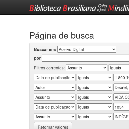
Skip
navigation
Página de busca
Buscar em:
por
Filtros correntes:
Retornar valores