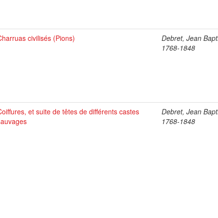
Charruas civilisés (Pions)
Debret, Jean Bapti
1768-1848
Coiffures, et suite de têtes de différents castes
Debret, Jean Bapti
sauvages
1768-1848