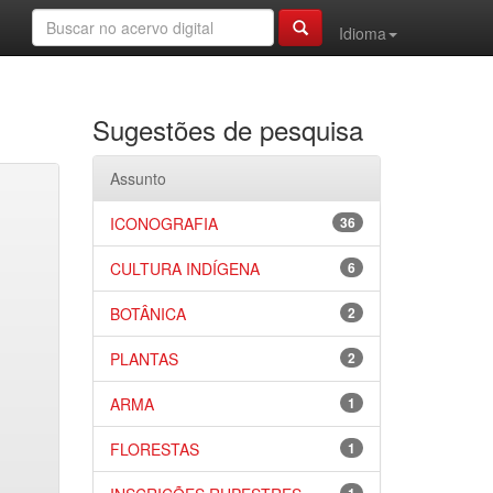
Idioma
Sugestões de pesquisa
Assunto
ICONOGRAFIA
36
CULTURA INDÍGENA
6
BOTÂNICA
2
PLANTAS
2
ARMA
1
FLORESTAS
1